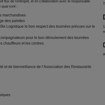
et flux de l’entrepôt, et en collaboration avec le responsable
T
 quai sont :
es marchandises
age des palettes
ôle Logistique le bon respect des tournées prévues sur le
1
r
-accompagnateurs pour le bon déroulement des tournées
s chauffeurs et les centres.
A
ité et de bienveillance de l’Association des Restaurants
siques