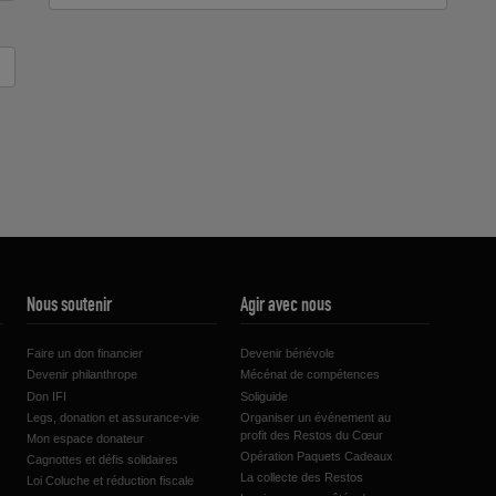
Nous soutenir
Agir avec nous
Faire un don financier
Devenir bénévole
Devenir philanthrope
Mécénat de compétences
Don IFI
Soliguide
Legs, donation et assurance-vie
Organiser un événement au
profit des Restos du Cœur
Mon espace donateur
Opération Paquets Cadeaux
Cagnottes et défis solidaires
La collecte des Restos
Loi Coluche et réduction fiscale