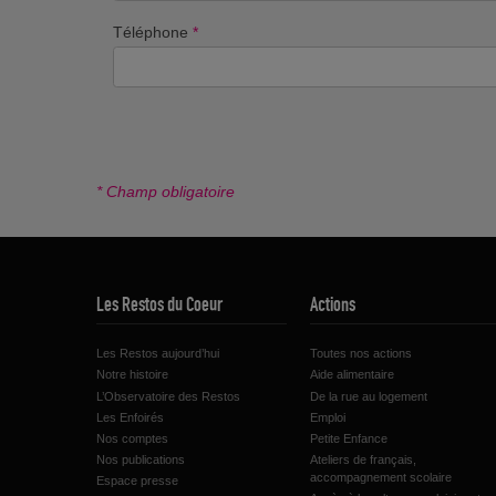
Téléphone
*
* Champ obligatoire
Les Restos du Coeur
Actions
Les Restos aujourd’hui
Toutes nos actions
Notre histoire
Aide alimentaire
L’Observatoire des Restos
De la rue au logement
Les Enfoirés
Emploi
Nos comptes
Petite Enfance
Nos publications
Ateliers de français,
accompagnement scolaire
Espace presse