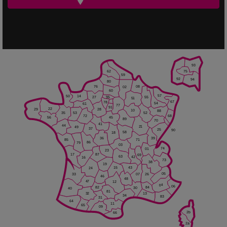
93
75
62
59
92
94
80
76
08
02
60
57
50
14
95
55
27
51
67
78
54
61
77
91
22
28
29
10
88
35
53
52
68
72
45
56
89
70
41
44
21
49
37
25
90
58
18
39
36
85
71
86
79
03
74
01
23
87
17
69
63
42
16
73
38
19
15
43
24
05
33
07
26
46
48
47
12
04
06
82
84
30
40
81
32
13
34
83
31
64
11
65
09
2b
66
2a