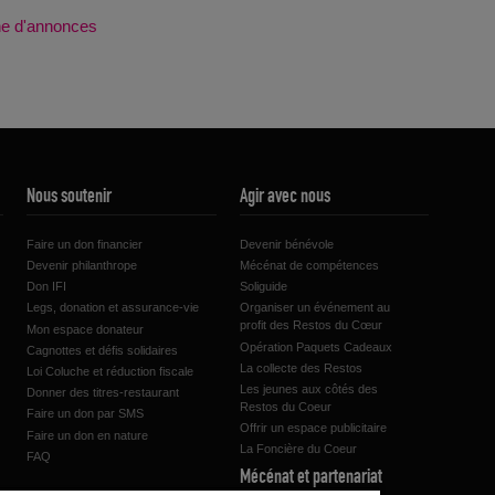
che d'annonces
Nous soutenir
Agir avec nous
Faire un don financier
Devenir bénévole
Devenir philanthrope
Mécénat de compétences
Don IFI
Soliguide
Legs, donation et assurance-vie
Organiser un événement au
profit des Restos du Cœur
Mon espace donateur
Opération Paquets Cadeaux
Cagnottes et défis solidaires
La collecte des Restos
Loi Coluche et réduction fiscale
Les jeunes aux côtés des
Donner des titres-restaurant
Restos du Coeur
Faire un don par SMS
Offrir un espace publicitaire
Faire un don en nature
La Foncière du Coeur
FAQ
Mécénat et partenariat