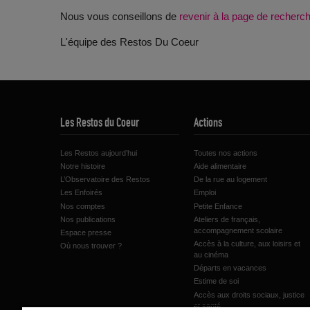
Nous vous conseillons de
revenir à la page de recher
L'équipe des Restos Du Coeur
Les Restos du Coeur
Actions
Les Restos aujourd’hui
Toutes nos actions
Notre histoire
Aide alimentaire
L’Observatoire des Restos
De la rue au logement
Les Enfoirés
Emploi
Nos comptes
Petite Enfance
Nos publications
Ateliers de français,
accompagnement scolaire
Espace presse
Accès à la culture, aux loisirs et
Où nous trouver ?
au cinéma
Départs en vacances
Estime de soi
Accès aux droits sociaux, justice
et santé