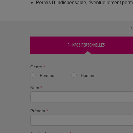
Permis B indispensable, éventuellement perm
P
1-INFOS PERSONNELLES
Genre
*
Femme
Homme
Nom
*
Prénom
*