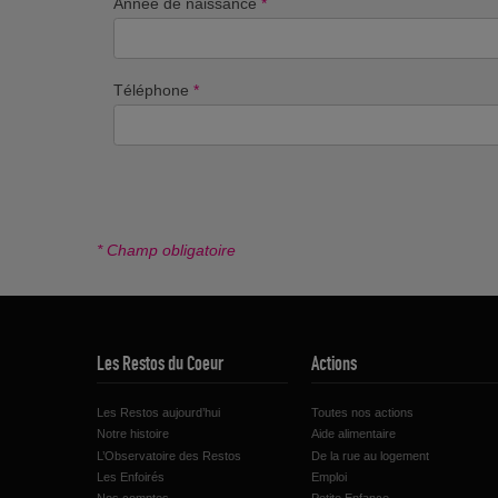
Année de naissance
*
Téléphone
*
* Champ obligatoire
Les Restos du Coeur
Actions
Les Restos aujourd’hui
Toutes nos actions
Notre histoire
Aide alimentaire
L’Observatoire des Restos
De la rue au logement
Les Enfoirés
Emploi