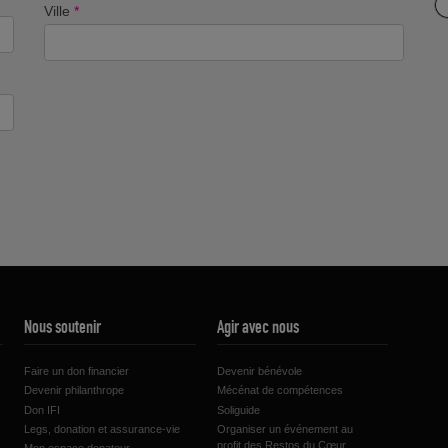
Ville
*
Nous soutenir
Agir avec nous
Faire un don financier
Devenir bénévole
Devenir philanthrope
Mécénat de compétences
Don IFI
Soliguide
Legs, donation et assurance-vie
Organiser un événement au
profit des Restos du Cœur