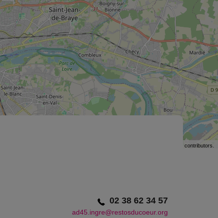
©
OpenStreetMap
contributors.
02 38 62 34 57
ad45.ingre@restosducoeur.org