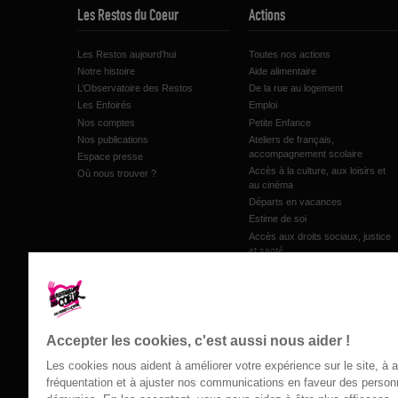
Les Restos du Coeur
Actions
Les Restos aujourd’hui
Toutes nos actions
Notre histoire
Aide alimentaire
L’Observatoire des Restos
De la rue au logement
Les Enfoirés
Emploi
Nos comptes
Petite Enfance
Nos publications
Ateliers de français,
accompagnement scolaire
Espace presse
Accès à la culture, aux loisirs et
Où nous trouver ?
au cinéma
Départs en vacances
Estime de soi
Accès aux droits sociaux, justice
et santé
Accompagnement au budget et
microcrédit
Inclusion numérique
Les jardins de proximité
Accepter les cookies, c'est aussi nous aider !
Les cookies nous aident à améliorer votre expérience sur le site, à 
fréquentation et à ajuster nos communications en faveur des perso