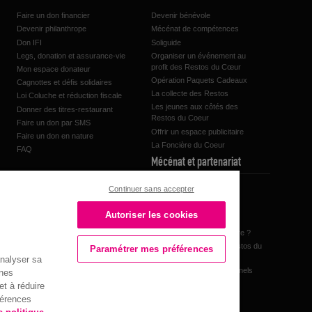
Faire un don financier
Devenir bénévole
Devenir philanthrope
Mécénat de compétences
Don IFI
Soliguide
Legs, donation et assurance-vie
Organiser un événement au
profit des Restos du Cœur
Mon espace donateur
Opération Paquets Cadeaux
Cagnottes et défis solidaires
La collecte des Restos
Loi Coluche et réduction fiscale
Les jeunes aux côtés des
Donner des titres-restaurant
Restos du Coeur
Faire un don par SMS
Offrir un espace publicitaire
Faire un don en nature
La Foncière du Coeur
FAQ
Mécénat et partenariat
Continuer sans accepter
A la une
Nos partenaires
Autoriser les cookies
Les actualités partenaires
Pourquoi devenir partenaire ?
FAQ, Le mécénat aux Restos du
Paramétrer mes préférences
Cœur
analyser sa
Nos partenaires institutionnels
nnes
Mon espace bénévole
t à réduire
férences
Mon espace donateur