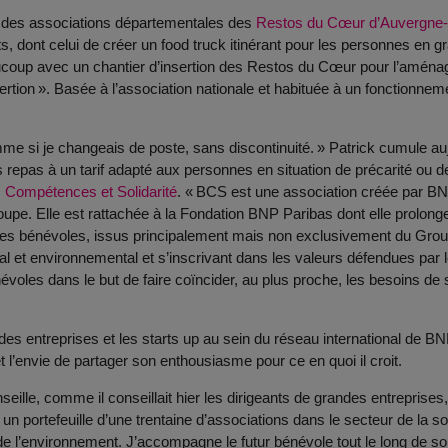
 des associations départementales des
Restos du Cœur d’Auvergne
jets, dont celui de créer un food truck itinérant pour les personnes e
aucoup avec un chantier d’insertion des Restos du Cœur pour l’aména
ion ». Basée à l’association nationale et habituée à un fonctionnemen
mme si je changeais de poste, sans discontinuité. » Patrick cumule aujo
s repas à un tarif adapté aux personnes en situation de précarité ou d
, Compétences et Solidarité
. « BCS est une association créée par BNP
pe. Elle est rattachée à la Fondation BNP Paribas dont elle prolonge
des bénévoles, issus principalement mais non exclusivement du Gro
l et environnemental et s’inscrivant dans les valeurs défendues par
voles dans le but de faire coïncider, au plus proche, les besoins de 
s entreprises et les starts up au sein du réseau international de BNP 
l’envie de partager son enthousiasme pour ce en quoi il croit.
ille, comme il conseillait hier les dirigeants de grandes entreprises,
 portefeuille d’une trentaine d’associations dans le secteur de la so
t de l’environnement. J’accompagne le futur bénévole tout le long de s