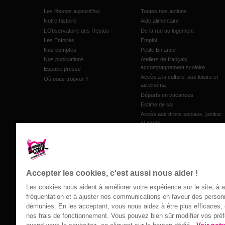
Les Restos aujourd’hui
Toutes nos actions
Notre histoire
Aide alimentaire
L’Observatoire des Restos
De la rue au logement
Les Enfoirés
Emploi
Nos comptes
Petite Enfance
Nos publications
Ateliers de français,
accompagnement scolaire
Espace presse
Accès à la culture, aux loisirs et
Où nous trouver ?
au cinéma
Départs en vacances
Estime de soi
Accès aux droits sociaux, justice
et santé
Accompagnement au budget et
microcrédit
Inclusion numérique
Les jardins de proximité
Accepter les cookies, c'est aussi nous aider !
Les cookies nous aident à améliorer votre expérience sur le site, à 
fréquentation et à ajuster nos communications en faveur des perso
Événements
Contact
démunies. En les acceptant, vous nous aidez à être plus efficaces, e
nos frais de fonctionnement. Vous pouvez bien sûr modifier vos pré