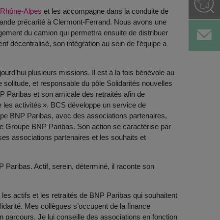
-Rhône-Alpes
et les accompagne dans la conduite de
n grande précarité à Clermont-Ferrand. Nous avons une
gement du camion qui permettra ensuite de distribuer
t décentralisé, son intégration au sein de l’équipe a
urd’hui plusieurs missions. Il est à la fois bénévole au
e solitude, et responsable du pôle Solidarités nouvelles
 Paribas et son amicale des retraités afin de
 les activités ». BCS développe un service de
upe BNP Paribas, avec des associations partenaires,
 le Groupe BNP Paribas. Son action se caractérise par
ses associations partenaires et les souhaits et
Paribas. Actif, serein, déterminé, il raconte son
 les actifs et les retraités de BNP Paribas qui souhaitent
lidarité. Mes collègues s’occupent de la finance
on parcours. Je lui conseille des associations en fonction