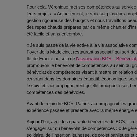
Pour cela, Véronique met ses compétences au service
leurs projets. « Actuellement, je suis sur plusieurs pro
gestion rigoureuse des budgets et nous travaillons be
des repas chauds préparés par ce même chantier d’insert
été facile et sans encombre.
« Je suis passé de la vie active à la vie associative co
Foyer de la Madeleine, restaurant associatif qui sert de
Ile-de-France au sein de
l’association BCS – Bénévolat
promouvoir le bénévolat de compétences au sein du grou
bénévolat de compétences visant à mettre en relation 
œuvrant dans les domaines éducatif, économique, socia
le suivi et l’accompagnement qu’elle prodigue à ses béné
compétences des bénévoles.
Avant de rejoindre BCS, Patrick accompagnait les grande
expérience passée et présente avec la même énergie et 
Aujourd’hui, avec les quarante bénévoles de BCS, il conse
s’engager sur du bénévolat de compétences : « Je gère un
solidaire, de l’insertion jeunesse, de projet banlieues e