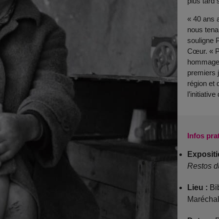
plus tard 
« 40 ans a
nous tenai
souligne 
Cœur. « P
hommage a
premiers j
région et 
l’initiativ
Infos pra
Expositi
Restos 
Lieu :
Bib
Marécha