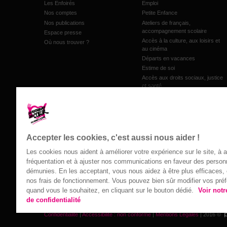
Les Enfoirés
Emploi
Nos comptes
Petite Enfance
Nos publications
Ateliers de français,
accompagnement scolaire
Espace presse
Accès à la culture, aux loisirs et
Où nous trouver ?
au cinéma
Départs en vacances
Estime de soi
Accès aux droits sociaux, justice
et santé
Accompagnement au budget et
microcrédit
Inclusion numérique
Les jardins de proximité
Accepter les cookies, c'est aussi nous aider !
Les cookies nous aident à améliorer votre expérience sur le site, à 
fréquentation et à ajuster nos communications en faveur des perso
Événements
Contact
démunies. En les acceptant, vous nous aidez à être plus efficaces, e
nos frais de fonctionnement. Vous pouvez bien sûr modifier vos pré
quand vous le souhaitez, en cliquant sur le bouton dédié.
Voir notr
Radio Restos
de confidentialité
L’agenda des Restos
Confidentialité
|
Accessibilité : non conforme
|
Mentions Légales
| 2016 ©