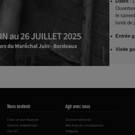
Dates :
D
Ouvertur
le samed
lundi de j
Entrée g
Visite g
Nous soutenir
Agir avec nous
Faire un don financier
Devenir bénévole
Devenir philanthrope
Mécénat de compétences
Don IFI
Soliguide