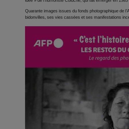
idée » de l’humoriste Coluche, qui fait émerger en 1985 
Quarante images issues du fonds photographique de l’A
bidonvilles, ses vies cassées et ses manifestations in