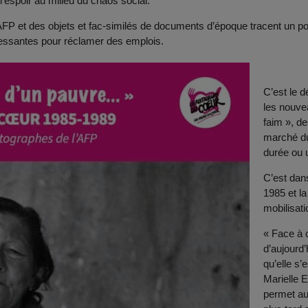
l’espoir au milieu du chaos social.
FP et des objets et fac-similés de documents d’époque tracent un po
cessantes pour réclamer des emplois.
C’est le 
les nouve
faim », de
marché du
durée ou 
C’est dan
1985 et la
mobilisati
« Face à 
d’aujourd’
qu’elle s
Marielle 
permet aus