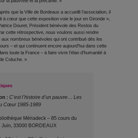
sur la pauvreté et la précarité. »
près que la Ville de Bordeaux a accueilli l’association, il
t à cœur que cette exposition voie le jour en Gironde »,
Patrice Douret, Président bénévole des Restos du
ar cette rétrospective, nous voulons aussi rendre
ux nombreux bénévoles qui ont contribué dès les
ours – et qui continuent encore aujourd’hui dans cette
dans toute la France – à faire vivre l’élan d’humanité à
e de Coluche. »
tiques
on :
C’est l’histoire d’un pauvre… Les
du Cœur 1985-1989
liothèque Mériadeck – 85 cours du
l Juin, 33000 BORDEAUX