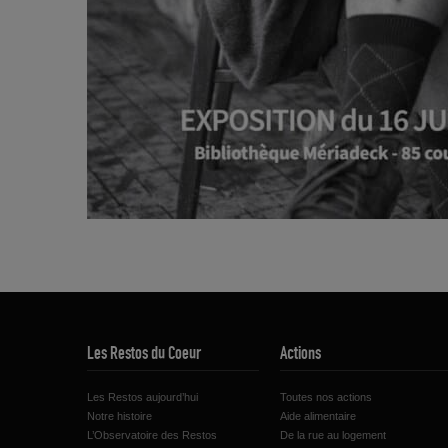
Les Restos du Coeur
Actions
Les Restos aujourd’hui
Toutes nos actions
Notre histoire
Aide alimentaire
L’Observatoire des Restos
De la rue au logement