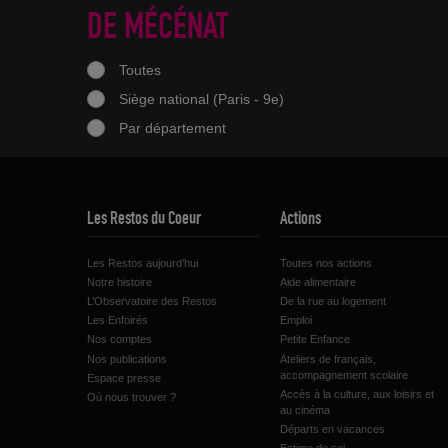
DE MÉCÉNAT
Toutes
Siège national (Paris - 9e)
Par département
Les Restos du Coeur
Actions
Les Restos aujourd’hui
Toutes nos actions
Notre histoire
Aide alimentaire
L’Observatoire des Restos
De la rue au logement
Les Enfoirés
Emploi
Nos comptes
Petite Enfance
Nos publications
Ateliers de français,
accompagnement scolaire
Espace presse
Accès à la culture, aux loisirs et
Où nous trouver ?
au cinéma
Départs en vacances