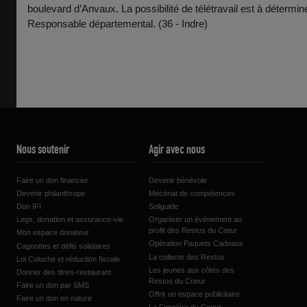
boulevard d’Anvaux. La possibilité de télétravail est à détermine
Responsable départemental. (36 - Indre)
Nous soutenir
Agir avec nous
Faire un don financier
Devenir bénévole
Devenir philanthrope
Mécénat de compétences
Don IFI
Soliguide
Legs, donation et assurance-vie
Organiser un événement au
profit des Restos du Cœur
Mon espace donateur
Opération Paquets Cadeaux
Cagnottes et défis solidaires
La collecte des Restos
Loi Coluche et réduction fiscale
Les jeunes aux côtés des
Donner des titres-restaurant
Restos du Coeur
Faire un don par SMS
Offrir un espace publicitaire
Faire un don en nature