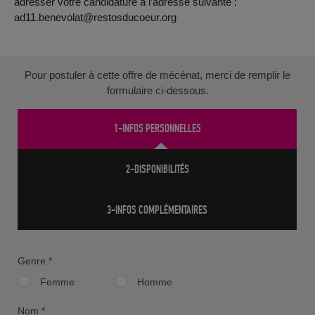
adresser votre candidature à l’adresse suivante :
ad11.benevolat@restosducoeur.org
Pour postuler à cette offre de mécénat, merci de remplir le
formulaire ci-dessous.
1-INFOS PERSONNELLES
2-DISPONIBILITÉS
3-INFOS COMPLÉMENTAIRES
Genre
*
Femme
Homme
Nom
*