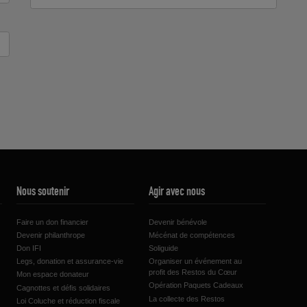
Nous soutenir
Agir avec nous
Faire un don financier
Devenir bénévole
Devenir philanthrope
Mécénat de compétences
Don IFI
Soliguide
Legs, donation et assurance-vie
Organiser un événement au
profit des Restos du Cœur
Mon espace donateur
Opération Paquets Cadeaux
Cagnottes et défis solidaires
La collecte des Restos
Loi Coluche et réduction fiscale