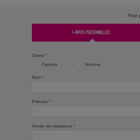
Pour p
1-INFOS PERSONNELLES
Genre
*
Femme
Homme
Nom
*
Prénom
*
Année de naissance
*