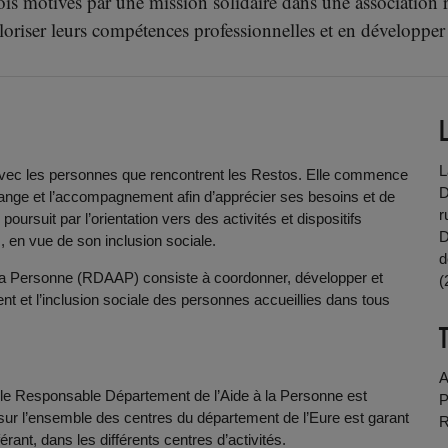
 fois motivés par une mission solidaire dans une association
loriser leurs compétences professionnelles et en développer
L
avec les personnes que rencontrent les Restos. Elle commence
D
’échange et l’accompagnement afin d’apprécier ses besoins et de
r
ursuit par l’orientation vers des activités et dispositifs
D
 en vue de son inclusion sociale.
d
la Personne (RDAAP) consiste à coordonner, développer et
(
nt et l’inclusion sociale des personnes accueillies dans tous
A
le Responsable Département de l’Aide à la Personne est
P
 sur l’ensemble des centres du département de l’Eure est garant
R
rant, dans les différents centres d’activités.