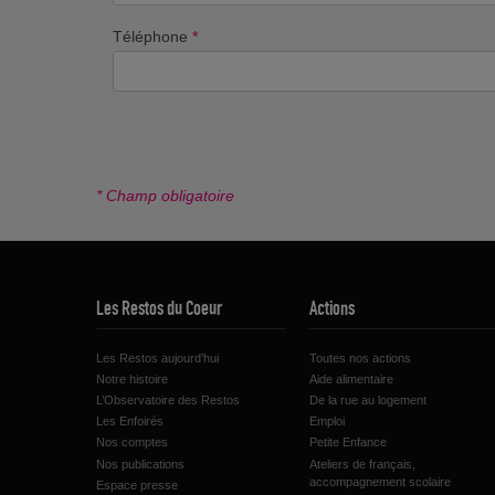
Téléphone
*
* Champ obligatoire
Les Restos du Coeur
Actions
Les Restos aujourd’hui
Toutes nos actions
Notre histoire
Aide alimentaire
L’Observatoire des Restos
De la rue au logement
Les Enfoirés
Emploi
Nos comptes
Petite Enfance
Nos publications
Ateliers de français,
accompagnement scolaire
Espace presse