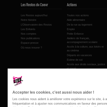
Les Restos du Coeur
Actions
Les Restos aujourd’hui
Toutes nos actions
Notre histoire
Aide alimentaire
L’Observatoire des Restos
De la rue au logement
Les Enfoirés
Emploi
Nos comptes
Petite Enfance
Nos publications
Ateliers de français,
accompagnement scolaire
Espace presse
Accès à la culture, aux loisirs et
Où nous trouver ?
au cinéma
Départs en vacances
Estime de soi
Accès aux droits sociaux, justice
et santé
Accompagnement au budget et
microcrédit
Inclusion numérique
Les jardins de proximité
Accepter les cookies, c'est aussi nous aider !
Les cookies nous aident à améliorer votre expérience sur le site, à 
fréquentation et à ajuster nos communications en faveur des perso