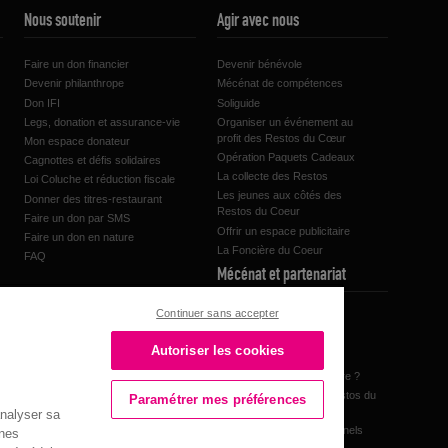
Nous soutenir
Agir avec nous
Faire un don financier
Devenir bénévole
Devenir philanthrope
Mécénat de compétences
Don IFI
Soliguide
Legs, donation et assurance-vie
Organiser un événement au
profit des Restos du Cœur
Mon espace donateur
Opération Paquets Cadeaux
Cagnottes et défis solidaires
La collecte des Restos
Loi Coluche et réduction fiscale
Les jeunes aux côtés des
Donner des titres-restaurant
Restos du Coeur
Faire un don par SMS
Offrir un espace publicitaire
Faire un don en nature
La Foncière du Coeur
FAQ
Mécénat et partenariat
Continuer sans accepter
A la une
Nos partenaires
Autoriser les cookies
Les actualités partenaires
Pourquoi devenir partenaire ?
FAQ, Le mécénat aux Restos du
Paramétrer mes préférences
Cœur
analyser sa
Nos partenaires institutionnels
nnes