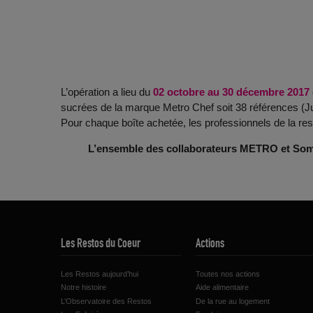
L’opération a lieu du
02 octobre au 30 décembre 2017
sucrées de la marque Metro Chef soit 38 références (Ju
Pour chaque boîte achetée, les professionnels de la 
L’ensemble des collaborateurs METRO et Somapro
Les Restos du Coeur
Actions
Les Restos aujourd’hui
Toutes nos actions
Notre histoire
Aide alimentaire
L’Observatoire des Restos
De la rue au logement