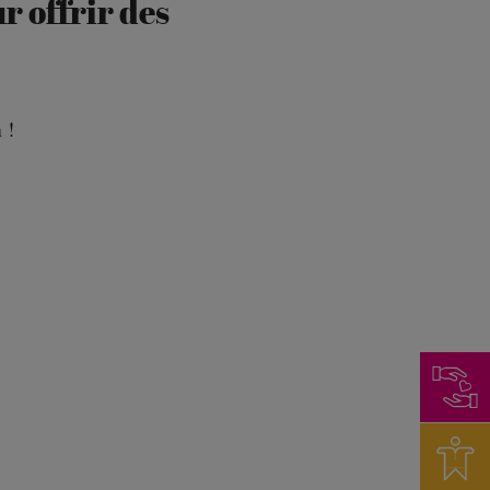
 offrir des
 !