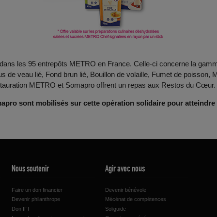
dans les 95 entrepôts METRO en France. Celle-ci concerne la gamme
s de veau lié, Fond brun lié, Bouillon de volaille, Fumet de poisson
restauration METRO et Somapro offrent un repas aux Restos du Cœur.
 sont mobilisés sur cette opération solidaire pour atteindre l’o
Nous soutenir
Agir avec nous
Faire un don financier
Devenir bénévole
Devenir philanthrope
Mécénat de compétences
Don IFI
Soliguide