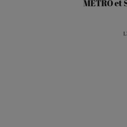
METRO et S
L