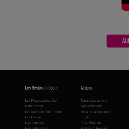
Aid
Les Restos du Coeur
Actions
Les Restos aujourd’hui
Toutes nos actions
Notre histoire
Aide alimentaire
L’Observatoire des Restos
De la rue au logement
Les Enfoirés
Emploi
Nos comptes
Petite Enfance
Nos publications
Ateliers de français,