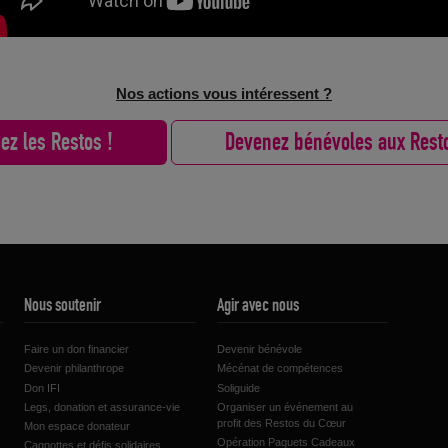
Nos actions vous intéressent ?
ez les Restos !
Devenez bénévoles aux Resto
Nous soutenir
Agir avec nous
Faire un don financier
Devenir bénévole
Devenir philanthrope
Mécénat de compétences
Don IFI
Soliguide
Legs, donation et assurance-vie
Organiser un événement au
profit des Restos du Cœur
Mon espace donateur
Opération Paquets Cadeaux
Cagnottes et défis solidaires