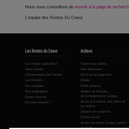
Nous vous conseillons de
revenir à la page de recher
L'équipe des Restos Du Coeur
Les Restos du Coeur
Actions
Les Restos aujourd’hui
Toutes nos actions
Notre histoire
Aide alimentaire
L’Observatoire des Restos
De la rue au logement
Les Enfoirés
Emploi
Nos comptes
Petite Enfance
Nos publications
Ateliers de français,
accompagnement scolaire
Espace presse
Accès à la culture, aux loisirs et
Où nous trouver ?
au cinéma
Départs en vacances
Estime de soi
Accès aux droits sociaux, justice
et santé