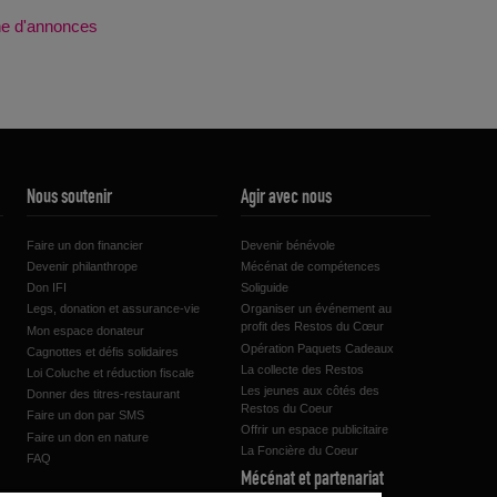
che d'annonces
Nous soutenir
Agir avec nous
Faire un don financier
Devenir bénévole
Devenir philanthrope
Mécénat de compétences
Don IFI
Soliguide
Legs, donation et assurance-vie
Organiser un événement au
profit des Restos du Cœur
Mon espace donateur
Opération Paquets Cadeaux
Cagnottes et défis solidaires
La collecte des Restos
Loi Coluche et réduction fiscale
Les jeunes aux côtés des
Donner des titres-restaurant
Restos du Coeur
Faire un don par SMS
Offrir un espace publicitaire
Faire un don en nature
La Foncière du Coeur
FAQ
Mécénat et partenariat