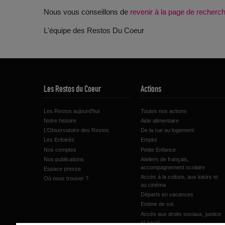
Nous vous conseillons de
revenir à la page de recher
L'équipe des Restos Du Coeur
Les Restos du Coeur
Actions
Les Restos aujourd’hui
Toutes nos actions
Notre histoire
Aide alimentaire
L’Observatoire des Restos
De la rue au logement
Les Enfoirés
Emploi
Nos comptes
Petite Enfance
Nos publications
Ateliers de français,
accompagnement scolaire
Espace presse
Accès à la culture, aux loisirs et
Où nous trouver ?
au cinéma
Départs en vacances
Estime de soi
Accès aux droits sociaux, justice
et santé