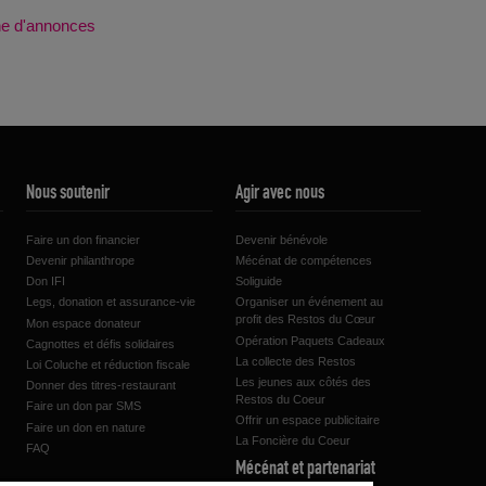
che d'annonces
Nous soutenir
Agir avec nous
Faire un don financier
Devenir bénévole
Devenir philanthrope
Mécénat de compétences
Don IFI
Soliguide
Legs, donation et assurance-vie
Organiser un événement au
profit des Restos du Cœur
Mon espace donateur
Opération Paquets Cadeaux
Cagnottes et défis solidaires
La collecte des Restos
Loi Coluche et réduction fiscale
Les jeunes aux côtés des
Donner des titres-restaurant
Restos du Coeur
Faire un don par SMS
Offrir un espace publicitaire
Faire un don en nature
La Foncière du Coeur
FAQ
Mécénat et partenariat