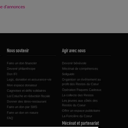
che d'annonces
Nous soutenir
Agir avec nous
Faire un don financier
Devenir bénévole
Devenir philanthrope
Mécénat de compétences
Don IFI
Soliguide
Legs, donation et assurance-vie
Organiser un événement au
profit des Restos du Cœur
Mon espace donateur
Opération Paquets Cadeaux
Cagnottes et défis solidaires
La collecte des Restos
Loi Coluche et réduction fiscale
Les jeunes aux côtés des
Donner des titres-restaurant
Restos du Coeur
Faire un don par SMS
Offrir un espace publicitaire
Faire un don en nature
La Foncière du Coeur
FAQ
Mécénat et partenariat