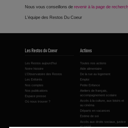
Nous vous conseillons de
revenir à la page de recher
L'équipe des Restos Du Coeur
Les Restos du Coeur
Actions
Les Restos aujourd’hui
Toutes nos actions
Notre histoire
Aide alimentaire
L’Observatoire des Restos
De la rue au logement
Les Enfoirés
Emploi
Nos comptes
Petite Enfance
Nos publications
Ateliers de français,
accompagnement scolaire
Espace presse
Accès à la culture, aux loisirs et
Où nous trouver ?
au cinéma
Départs en vacances
Estime de soi
Accès aux droits sociaux, justice
et santé