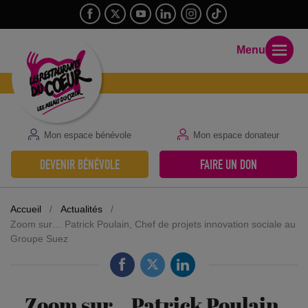
Menu
Mon espace bénévole
Mon espace donateur
DEVENIR BÉNÉVOLE
FAIRE UN DON
Accueil
/
Actualités
/
Zoom sur… Patrick Poulain, Chef de projets innovation sociale au
Groupe Suez
Zoom sur… Patrick Poulain,