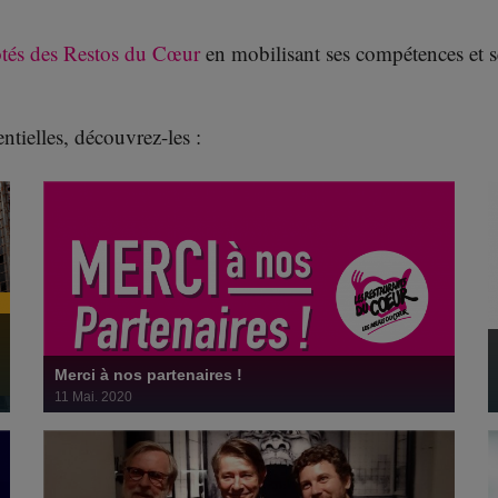
Merci à nos partenaires !
11 mai 2020
tés des Restos du Cœur
en mobilisant ses compétences et s
ntielles, découvrez-les :
12 de cœur soutient une nouvelle fois Les
Restos !
15 janvier 2020
Merci à nos partenaires !
11 Mai. 2020