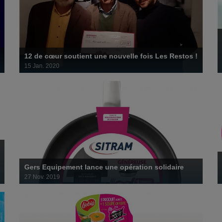
Gers Equipement lance une opération solidaire
27 novembre 2019
12 de cœur soutient une nouvelle fois Les Restos !
15 Jan. 2020
Dans cette période inédite, les Restos du Cœur se mobilisent
plus que jamais, partout en France, pour permettre aux...
Offrez des soupes aux Restos avec Liebig !
3 octobre 2019
Gers Equipement lance une opération solidaire
27 Nov. 2019
Le monde viticole offre 800 000 repas aux Restos