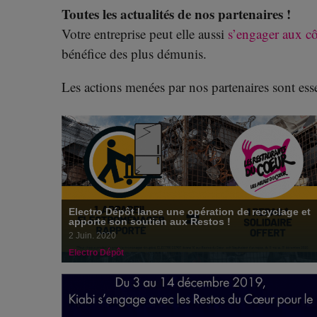
Electro Dépôt lance une opération de recyclage
Toutes les actualités de nos partenaires !
et apporte son soutien aux Restos !
2 juin 2020
Votre entreprise peut elle aussi
s’engager aux cô
bénéfice des plus démunis.
Les actions menées par nos partenaires sont esse
KIABI s’est mobilisé pour le Giving Tuesday 2019
!
21 janvier 2020
Electro Dépôt lance une opération de recyclage et
apporte son soutien aux Restos !
2 Juin. 2020
Electro Dépôt