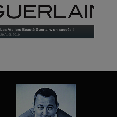
Les Ateliers Beauté Guerlain, un succès !
29 Août. 2019
JACOBS DOUWE EGBERTS renouvelle son opération de
produit-partage avec sa marque de café Grand’Mère.
805 femmes ont déjà bénéficié d’une pause bien-être
Lidl / Stop Hunger / MACIF / Carrefour