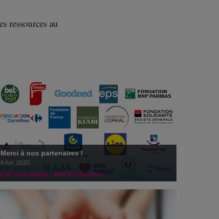
Merci à nos partenaires !
6 avril 2020
es ressources au
SODEXO permet le don en ligne avec la carte
Pass Restaurant !
14 janvier 2020
Merci à nos partenaires !
6 Avr. 2020
Lidl / Stop Hunger / MACIF / Carrefour