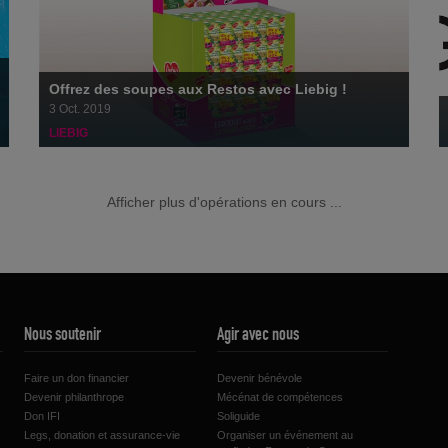
Offrez des soupes aux Restos avec Liebig !
3 Oct. 2019
LIEBIG
1 produit SITRAM acheté = 1 repas offert aux Restos
Afficher plus d'opérations en cours ...
Nous soutenir
Agir avec nous
Liebig lance un produit-partage en grande distribution.
Faire un don financier
Devenir bénévole
Devenir philanthrope
Mécénat de compétences
Don IFI
Soliguide
Legs, donation et assurance-vie
Organiser un événement au