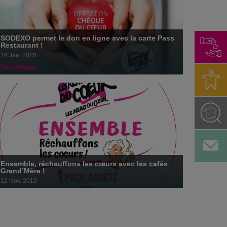
Ensemble, réchauffons les cœurs avec les cafés
Grand’Mère !
12 novembre 2019
SODEXO permet le don en ligne avec la carte Pass
Restaurant !
14 Jan. 2020
Stop Hunger
#SolidaritéCovid19 #PartenaireEngagé
Les Ateliers Beauté Guerlain, un succès !
29 août 2019
Ensemble, réchauffons les cœurs avec les cafés
Grand’Mère !
12 Nov. 2019
Une nouvelle forme de don dématérialisée pour soutenir les
Restos