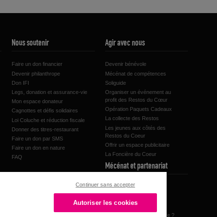
Nous soutenir
Agir avec nous
26 septembre 1985
Faire un don financier
Devenir bénévole
Devenir philanthrope
Mécénat de compétences
Don IFI
Soliguide
Legs, donation et assurance-vie
Organiser un événement au
profit des Restos du Cœur
Mon espace donateur
Opération Paquets Cadeaux
Cagnottes et défis solidaires
La collecte des Restos
Loi Coluche et réduction fiscale
Les jeunes aux côtés des
Donner des titres-restaurant
Restos du Coeur
Faire un don par SMS
Offrir un espace publicitaire
Faire un don en nature
La Foncière du Coeur
FAQ
Mécénat et partenariat
Continuer sans accepter
A la une
Nos partenaires
Autoriser les cookies
Les actualités partenaires
Pourquoi devenir partenaire ?