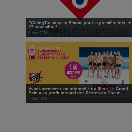
Bain » au profit integral des Restos du Coeur
9 octobre 2018
#GivingTuesday en France pour la première fois, le
27 novembre !
8 Nov. 2018
Vos dons sont essentiels et les besoins des Restos du Coeur
sont considérables dans le contexte social actuel.
Avant-première exceptionnelle du film « Le Grand
Bain » au profit integral des Restos du Coeur
9 Oct. 2018
Libérez votre générosité !