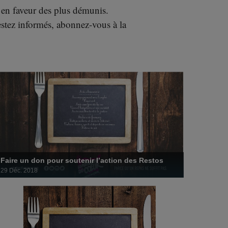
29 décembre 2018
en faveur des plus démunis.
estez informés, abonnez-vous à la
Les Restos plus que jamais au service des plus
démunis
26 décembre 2018
Faire un don pour soutenir l’action des Restos
29 Déc. 2018
Le 27 novembre prochain, l’association lancera