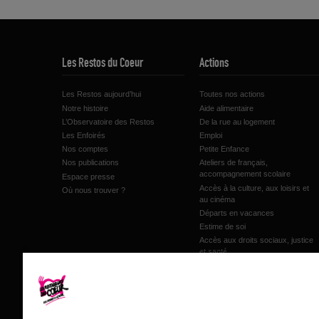
Les Restos du Coeur
Actions
Les Restos aujourd’hui
Toutes nos actions
#RDVaucinema le 16 octobre !
Notre histoire
Aide alimentaire
L’Observatoire des Restos
De la rue au logement
Les Enfoirés
Emploi
Nos comptes
Petite Enfance
Nos publications
Ateliers de français,
accompagnement scolaire
Espace presse
Accès à la culture, aux loisirs et
Où nous trouver ?
au cinéma
Départs en vacances
Estime de soi
Accès aux droits sociaux, justice
et santé
Accompagnement au budget et
microcrédit
Inclusion numérique
Les jardins de proximité