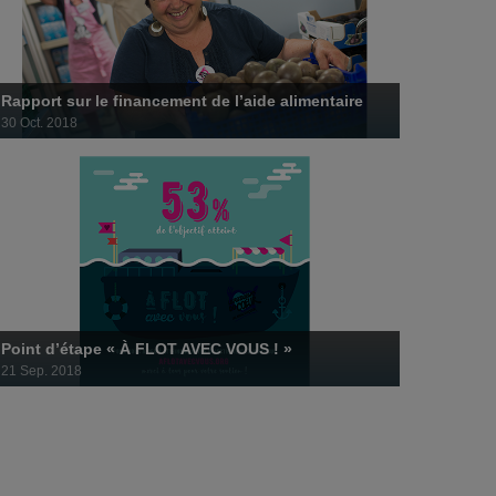
21 septembre 2018
Rapport sur le financement de l’aide alimentaire
30 Oct. 2018
Parce qu'un repas ne suffit pas : Les Restos du Coeur toujours
mobilisés contre la pauvreté
Point d’étape « À FLOT AVEC VOUS ! »
21 Sep. 2018
Un appel salutaire à un engagement plus fort du
Gouvernement sur le maintien de l’aide alimentaire
européenne !